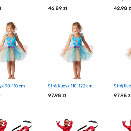
ł
46,89 zł
42,98 z
daj do koszyka
Dodaj do koszyka
Do
Strój Kucyk 98-110 cm
Strój Kucyk 110-122 cm
Strój Ku
ł
97,98 zł
97,98 z
Zestaw Fotobudka
Opaska indiańska
„Lśniące wąsy”
11,89 zł
8,38 zł
daj do koszyka
Dodaj do koszyka
Do