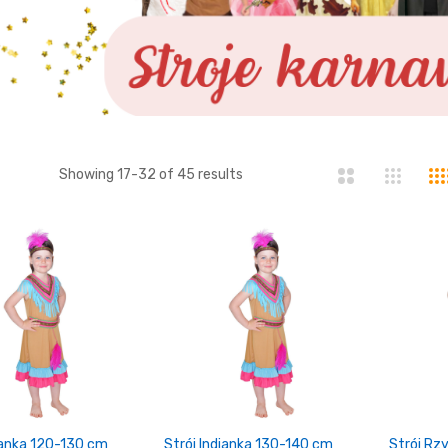
ista
Showing
17
-
32
of
45
results
dianka 120-130 cm
Strój Indianka 130-140 cm
Strój Rz