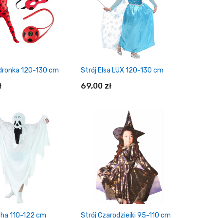
edronka 120-130 cm
Strój Elsa LUX 120-130 cm
ł
69,00 zł
daj do koszyka
Dodaj do koszyka
cha 110-122 cm
Strój Czarodziejki 95-110 cm