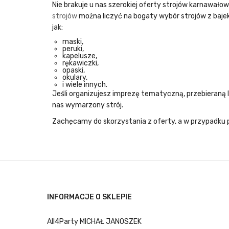
Nie brakuje u nas szerokiej oferty
strojów karnawało
strojów
można liczyć na bogaty wybór strojów z bajek 
jak:
maski,
peruki,
kapelusze,
rękawiczki,
opaski,
okulary,
i wiele innych.
Jeśli organizujesz imprezę tematyczną, przebieraną l
nas wymarzony strój.
Zachęcamy do skorzystania z oferty, a w przypadku p
INFORMACJE O SKLEPIE
All4Party MICHAŁ JANOSZEK