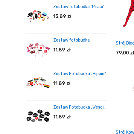
Zestaw fotobudka "Piraci"
15,89 zł
Zestaw fotobudka
Strój Bi
"Wieczór Panieński Pink"
11,89 zł
79,00 z
Zestaw Fotobudka „Hippie”
11,89 zł
Do
Zestaw Fotobudka „Wesołe
Chmurki”
11,89 zł
Strój Ko