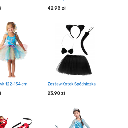
ł
42,98 zł
daj do koszyka
Dodaj do koszyka
cyk 122-134 cm
Zestaw Kotek Spódniczka
ł
23,90 zł
daj do koszyka
Dodaj do koszyka