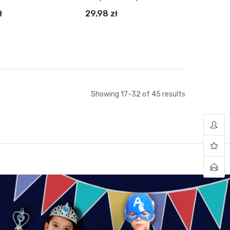
ł
29,98 zł
daj do koszyka
Dodaj do koszyka
Showing
17
-
32
of
45
results