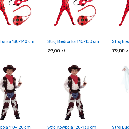
Strój Pani Rajdowiec XS/S
Maska Protestu – Vendetta
/ Anonymous
85,00 zł
4,98 zł
Czapka Mikołaja ECO
Strój Kobieta Kot /
edronka 130-140 cm
Strój Biedronka 140-150 cm
Strój Bi
Rajdowiec S/M
1,98 zł
79,00 zł
ł
79,00 zł
79,00 z
Biret Absolwenta
Peruka Super Peggy
brązowa
19,90 zł
24,90 zł
daj do koszyka
Dodaj do koszyka
Do
Strój Wampir S/M
Ghutra Szejka
59,00 zł
17,98 zł
wboja 110-120 cm
Strój Kowboja 120-130 cm
Strój Du