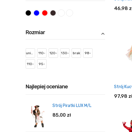
46,98 z
Rozmiar
Do
uniwersalny
110-
120-
130-
brak
98-
120
130
140
110
110-
95-
cm
cm
cm
cm
122
110
cm
cm
Najlepiej oceniane
97,98 z
Strój Piratki LUX M/L
85,00 zł
Do