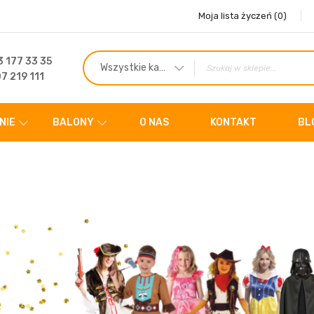
Moja lista życzeń
(0)
 177 33 35
Wszystkie kategorie
7 219 111
NIE
BALONY
O NAS
KONTAKT
BL