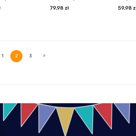
ł
79,98 zł
59,98 z
daj do koszyka
Dodaj do koszyka
Do
a
Strona
Aktualnie czytasz stronę
Strona
Strona
zednie
Następne
1
2
3