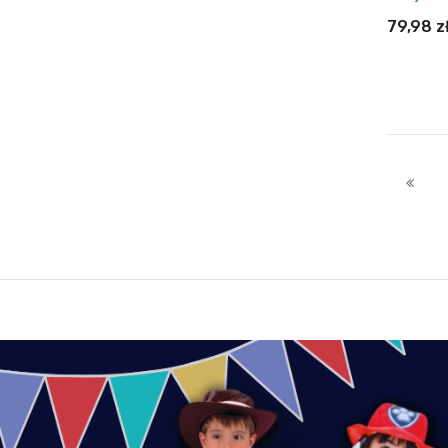
79,98 z
Do
Strona
Stron
Popr