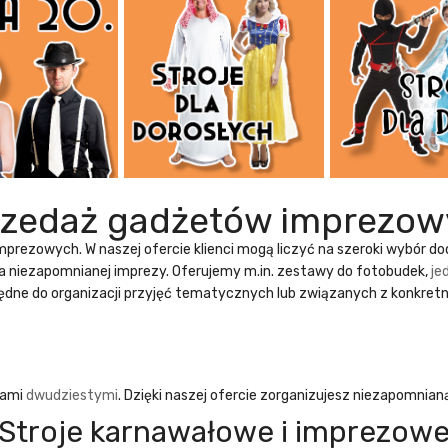
rzedaż gadżetów imprezow
imprezowych
. W naszej ofercie klienci mogą liczyć na szeroki wybór 
a niezapomnianej imprezy. Oferujemy m.in. zestawy do fotobudek,
je
ędne do organizacji przyjęć tematycznych lub związanych z konkret
tami
dwudziestymi
. Dzięki naszej ofercie zorganizujesz niezapomnian
Stroje karnawałowe i imprezow