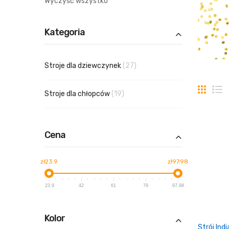
Wyczyść wszystko
Kategoria
produkty
Stroje dla dziewczynek
27
Siatka
L
produkty
Stroje dla chłopców
19
Cena
zł23.9
zł97.98
23.9
42
61
79
97.98
Kolor
Strój In