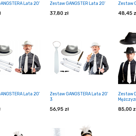
GANGSTERA Lata 20'
Zestaw GANGSTER Lata 20'
Zestaw 
Strój Pani Rajdowiec XS/S
Maska Protestu – Vendetta
ł
37,80 zł
48,45 z
/ Anonymous
85,00 zł
4,98 zł
Czapka Mikołaja ECO
Strój Kobieta Kot /
daj do koszyka
Dodaj do koszyka
Rajdowiec S/M
Do
1,98 zł
79,00 zł
Biret Absolwenta
Peruka Super Peggy
brązowa
19,90 zł
24,90 zł
GANGSTERA Lata 20'
Zestaw GANGSTERA Lata 20'
Zestaw D
3
Mężczyzn
ł
56,95 zł
85,00 z
Strój Wampir S/M
Ghutra Szejka
59,00 zł
17,98 zł