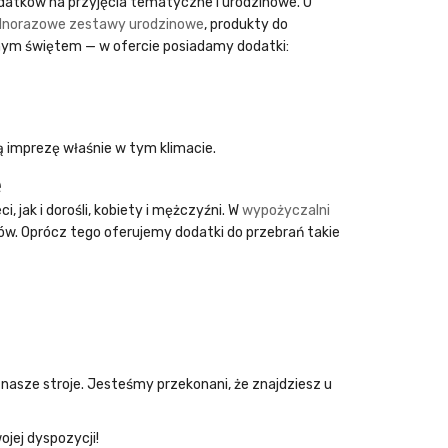
dodatków na przyjęcia tematyczne i urodzinowe. U
dnorazowe zestawy urodzinowe
, produkty do
nym świętem — w ofercie posiadamy dodatki:
ą imprezę właśnie w tym klimacie.
e
, jak i dorośli, kobiety i mężczyźni. W
wypożyczalni
ków. Oprócz tego oferujemy dodatki do przebrań takie
 nasze stroje. Jesteśmy przekonani, że znajdziesz u
jej dyspozycji!