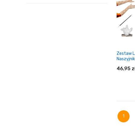
Do
Zestaw L
Naszyjni
Cygaretk
46,95 z
Do
Strona
Aktual
1