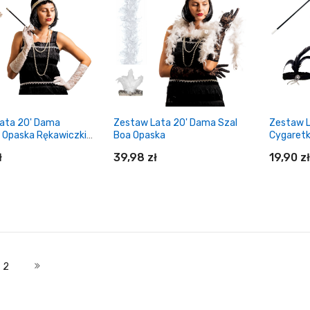
daj do koszyka
Dodaj do koszyka
Do
ata 20' Dama
Zestaw Lata 20' Dama Szal
Zestaw 
k Opaska Rękawiczki
Boa Opaska
Cygaretk
a
ł
39,98 zł
19,90 zł
daj do koszyka
Dodaj do koszyka
Do
nie czytasz stronę
Strona
Strona
Następne
2