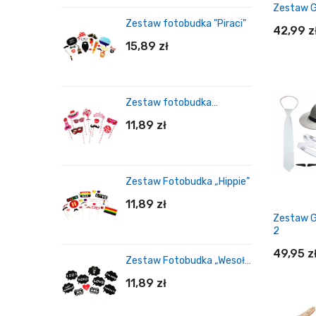
Zestaw 
Zestaw fotobudka "Piraci"
42,99 z
15,89 zł
Zestaw fotobudka
"Wieczór Panieński Pink"
Do
11,89 zł
Zestaw Fotobudka „Hippie”
11,89 zł
Zestaw 
2
49,95 z
Zestaw Fotobudka „Wesołe
Chmurki”
11,89 zł