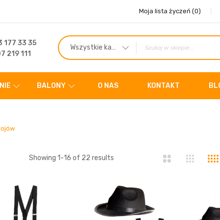
Moja lista życzeń
(0)
 177 33 35
Wszystkie kategorie
7 219 111
NIE
BALONY
O NAS
KONTAKT
BL
rojów
ista
Showing
1
-
16
of
22
results