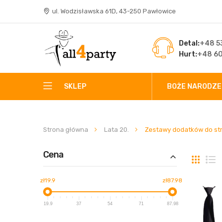
ul. Wodzisławska 61D, 43-250 Pawłowice
Detal:
+48 53
Hurt:
+48 60
SKLEP
BOŻE NARODZE
Strona główna
Lata 20.
Zestawy dodatków do st
Cena
Siatka
L
zł19.9
zł87.98
19.9
37
54
71
87.98