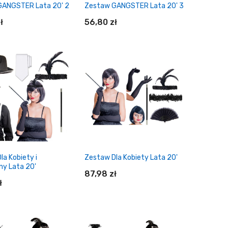
GANGSTER Lata 20' 2
Zestaw GANGSTER Lata 20' 3
ł
56,80 zł
daj do koszyka
Dodaj do koszyka
la Kobiety i
Zestaw Dla Kobiety Lata 20'
y Lata 20'
87,98 zł
ł