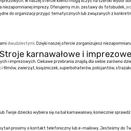
imprezowych
. W naszej ofercie klienci mogą liczyć na szeroki wybór 
a niezapomnianej imprezy. Oferujemy m.in. zestawy do fotobudek,
je
ędne do organizacji przyjęć tematycznych lub związanych z konkret
tami
dwudziestymi
. Dzięki naszej ofercie zorganizujesz niezapomnian
Stroje karnawałowe i imprezow
wych
i imprezowych. Ciekawe przebrania znajdą dla siebie zarówno dzieci
i filmów, zwierząt, księżniczek, superbohaterów, policjantów, straża
ub Twoje dziecko wybiera się na bal karnawałowy, koniecznie sprawdź
ytań prosimy o kontakt telefoniczny lub e-mailowy. Jesteśmy do Two