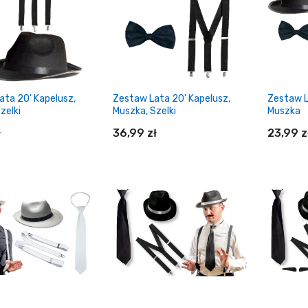
ata 20' Kapelusz,
Zestaw Lata 20' Kapelusz,
Zestaw L
zelki
Muszka, Szelki
Muszka
ł
36,99 zł
23,99 z
daj do koszyka
Dodaj do koszyka
Do
Zestaw Fotobudka
Opaska indiańska
„Lśniące wąsy”
11,89 zł
8,38 zł