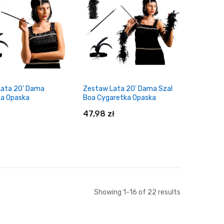
daj do koszyka
Dodaj do koszyka
Lata 20' Dama
Zestaw Lata 20' Dama Szal
a Opaska
Boa Cygaretka Opaska
47,98 zł
daj do koszyka
Dodaj do koszyka
Showing
1
-
16
of
22
results