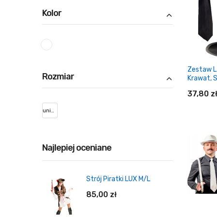
Kolor
Zestaw L
Rozmiar
Krawat, S
37,80 z
uniwersalny
Do
Najlepiej oceniane
Strój Piratki LUX M/L
85,00 zł