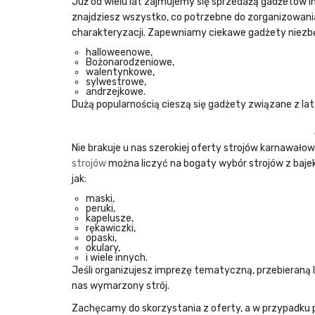
Już od wielu lat zajmujemy się
sprzedażą gadżetów 
znajdziesz wszystko, co potrzebne do zorganizowani
charakteryzacji. Zapewniamy ciekawe gadżety niezb
halloweenowe,
Bożonarodzeniowe,
walentynkowe,
sylwestrowe,
andrzejkowe.
Dużą popularnością cieszą się gadżety związane z la
Nie brakuje u nas szerokiej oferty
strojów karnawało
strojów
można liczyć na bogaty wybór strojów z bajek 
jak:
maski,
peruki,
kapelusze,
rękawiczki,
opaski,
okulary,
i wiele innych.
Jeśli organizujesz imprezę tematyczną, przebieraną l
nas wymarzony strój.
Zachęcamy do skorzystania z oferty, a w przypadku p