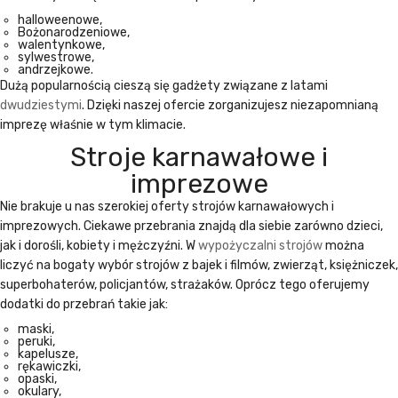
halloweenowe,
Bożonarodzeniowe,
walentynkowe,
sylwestrowe,
andrzejkowe.
Dużą popularnością cieszą się gadżety związane z latami
dwudziestymi
. Dzięki naszej ofercie zorganizujesz niezapomnianą
imprezę właśnie w tym klimacie.
Stroje karnawałowe i
imprezowe
Nie brakuje u nas szerokiej oferty
strojów karnawałowych
i
imprezowych. Ciekawe przebrania znajdą dla siebie zarówno dzieci,
jak i dorośli, kobiety i mężczyźni. W
wypożyczalni strojów
można
liczyć na bogaty wybór strojów z bajek i filmów, zwierząt, księżniczek,
superbohaterów, policjantów, strażaków. Oprócz tego oferujemy
dodatki do przebrań takie jak:
maski,
peruki,
kapelusze,
rękawiczki,
opaski,
okulary,