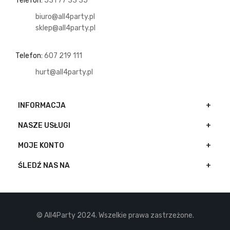
Telefon:
531 77 33 35
biuro@all4party.pl
sklep@all4party.pl
Telefon:
607 219 111
hurt@all4party.pl
INFORMACJA
NASZE USŁUGI
MOJE KONTO
ŚLEDŹ NAS NA
© All4Party 2024. Wszelkie prawa zastrzeżone.