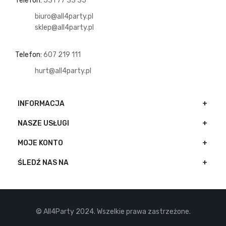
Telefon:
531 77 33 35
biuro@all4party.pl
sklep@all4party.pl
Telefon:
607 219 111
hurt@all4party.pl
INFORMACJA
NASZE USŁUGI
MOJE KONTO
ŚLEDŹ NAS NA
© All4Party 2024. Wszelkie prawa zastrzeżone.