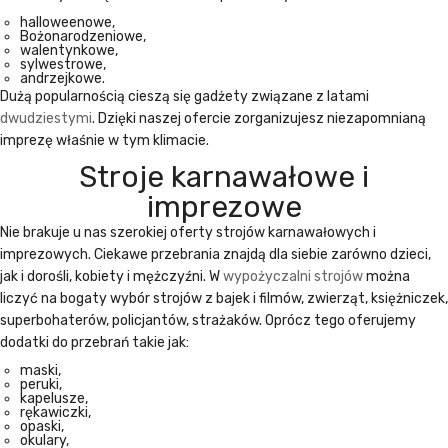
halloweenowe,
Bożonarodzeniowe,
walentynkowe,
sylwestrowe,
andrzejkowe.
Dużą popularnością cieszą się gadżety związane z latami
dwudziestymi
. Dzięki naszej ofercie zorganizujesz niezapomnianą
imprezę właśnie w tym klimacie.
Stroje karnawałowe i
imprezowe
Nie brakuje u nas szerokiej oferty
strojów karnawałowych
i
imprezowych. Ciekawe przebrania znajdą dla siebie zarówno dzieci,
jak i dorośli, kobiety i mężczyźni. W
wypożyczalni strojów
można
liczyć na bogaty wybór strojów z bajek i filmów, zwierząt, księżniczek,
superbohaterów, policjantów, strażaków. Oprócz tego oferujemy
dodatki do przebrań takie jak:
maski,
peruki,
kapelusze,
rękawiczki,
opaski,
okulary,