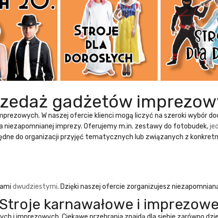
rzedaż gadżetów imprezow
imprezowych
. W naszej ofercie klienci mogą liczyć na szeroki wybór 
a niezapomnianej imprezy. Oferujemy m.in. zestawy do fotobudek,
je
ędne do organizacji przyjęć tematycznych lub związanych z konkret
tami
dwudziestymi
. Dzięki naszej ofercie zorganizujesz niezapomnian
Stroje karnawałowe i imprezow
wych
i imprezowych. Ciekawe przebrania znajdą dla siebie zarówno dzieci