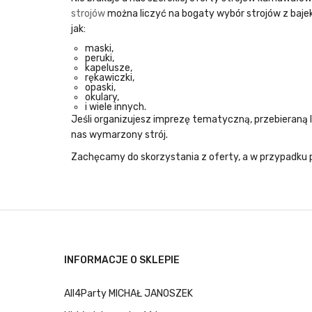
strojów
można liczyć na bogaty wybór strojów z bajek 
jak:
maski,
peruki,
kapelusze,
rękawiczki,
opaski,
okulary,
i wiele innych.
Jeśli organizujesz imprezę tematyczną, przebieraną l
nas wymarzony strój.
Zachęcamy do skorzystania z oferty, a w przypadku p
INFORMACJE O SKLEPIE
All4Party MICHAŁ JANOSZEK