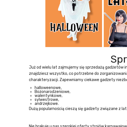
Sp
Już od wielu lat zajmujemy się
sprzedażą gadżetów 
znajdziesz wszystko, co potrzebne do zorganizowani
charakteryzacji. Zapewniamy ciekawe gadżety niezb
halloweenowe,
Bożonarodzeniowe,
walentynkowe,
sylwestrowe,
andrzejkowe.
Dużą popularnością cieszą się gadżety związane z la
Nie brakuje u nas szerokiej oferty
strojów karnawało