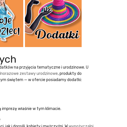
ych
dodatków na przyjęcia tematyczne i urodzinowe. U
dnorazowe zestawy urodzinowe
, produkty do
nym świętem — w ofercie posiadamy dodatki:
ą imprezę właśnie w tym klimacie.
e
, jak i dorośli, kobiety i mężczyźni. W
wypożyczalni