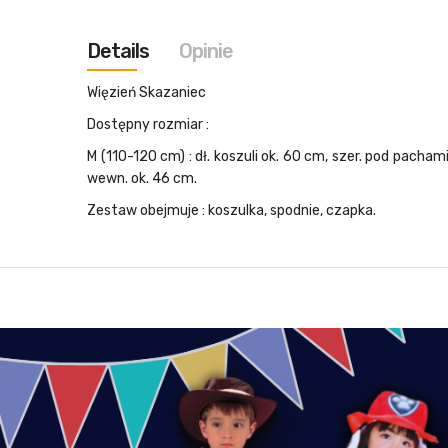
galerii
Details
Opinie
Więzień Skazaniec
Dostępny rozmiar :
M (110-120 cm) : dł. koszuli ok. 60 cm, szer. pod pacham
wewn. ok. 46 cm.
Zestaw obejmuje :
koszulka, spodnie, czapka.