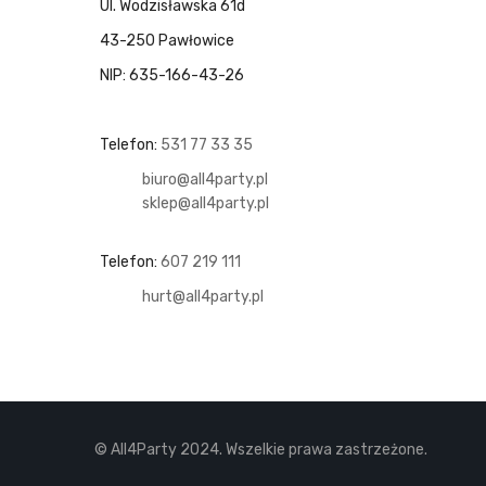
Ul. Wodzisławska 61d
43-250 Pawłowice
NIP: 635-166-43-26
Telefon:
531 77 33 35
biuro@all4party.pl
sklep@all4party.pl
Telefon:
607 219 111
hurt@all4party.pl
© All4Party 2024. Wszelkie prawa zastrzeżone.