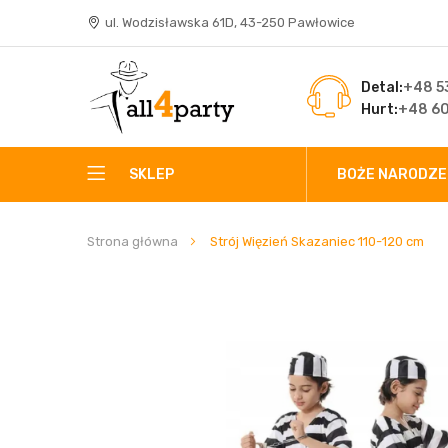
ul. Wodzisławska 61D, 43-250 Pawłowice
Detal:
+48 53
Hurt:
+48 60
SKLEP
BOŻE NARODZE
Strona główna
Strój Więzień Skazaniec 110-120 cm
Przejdź
na
koniec
galerii