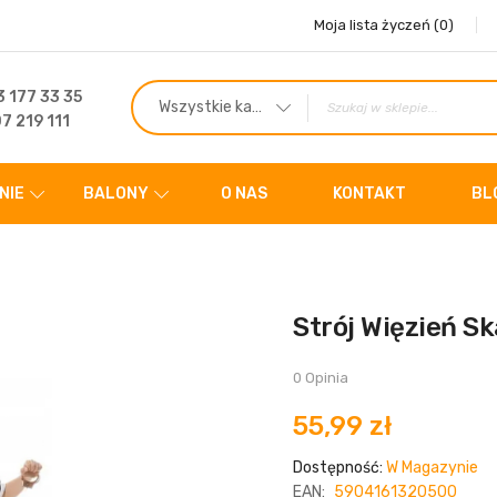
Moja lista życzeń
(0)
 177 33 35
Wszystkie kategorie
7 219 111
NIE
BALONY
O NAS
KONTAKT
BL
Strój Więzień 
0 Opinia
55,99 zł
Dostępność:
W Magazynie
EAN:
5904161320500